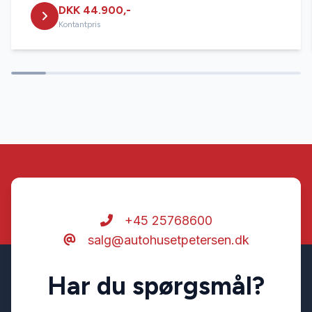
DKK 44.900,-
Kontantpris
+45 25768600
salg@autohusetpetersen.dk
Har du spørgsmål?