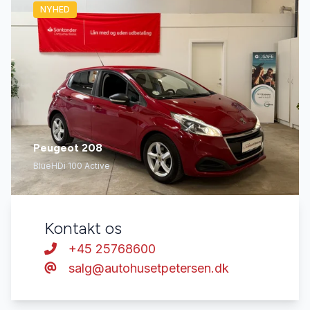
NYHED
Peugeot 208
BlueHDi 100 Active
Kontakt os
+45 25768600
salg@autohusetpetersen.dk