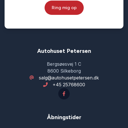
Ring mig op
Autohuset Petersen
Bergsøesvej 1 C
8600 Silkeborg
salg@autohusetpetersen.dk
+45 25768600
Åbningstider