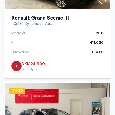
Renault Grand Scenic III
dCi 130 Dynamique 7prs
Modelår
2011
Km
411.000
Drivmiddel
Diesel
DKK 24.900,-
Kontantpris
NYHED