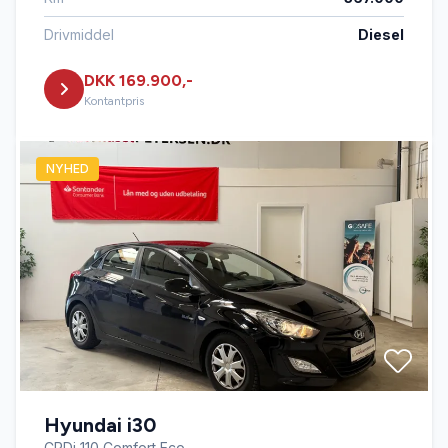
Drivmiddel
Diesel
DKK 169.900,-
Kontantpris
NYHED
Hyundai i30
CRDi 110 Comfort Eco