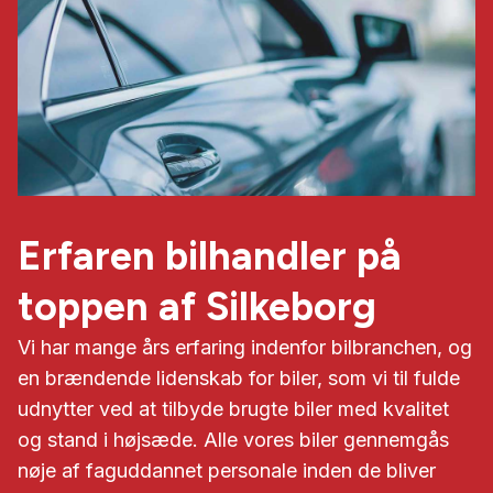
Erfaren bilhandler på
toppen af Silkeborg
Vi har mange års erfaring indenfor bilbranchen, og
en brændende lidenskab for biler, som vi til fulde
udnytter ved at tilbyde brugte biler med kvalitet
og stand i højsæde. Alle vores biler gennemgås
nøje af faguddannet personale inden de bliver