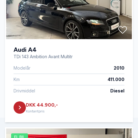
Audi A4
TDi 143 Ambition Avant Multitr
Modelår
2010
Km
411.000
Drivmiddel
Diesel
DKK 44.900,-
Kontantpris
EL BIL