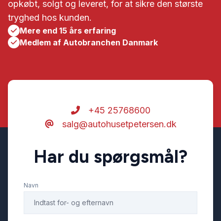
opkøbt, solgt og leveret, for at sikre den største
tryghed hos kunden.
Mere end 15 års erfaring
Medlem af Autobranchen Danmark
+45 25768600
salg@autohusetpetersen.dk
Har du spørgsmål?
Navn