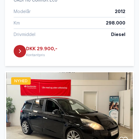
Modelår
2012
Km
298.000
Drivmiddel
Diesel
DKK 29.900,-
Kontantpris
NYHED