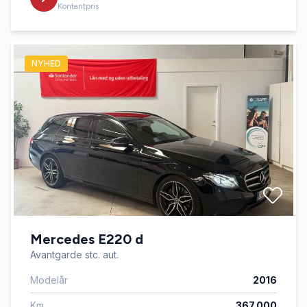
Kontantpris
NYHED
Mercedes E220 d
Avantgarde stc. aut.
Modelår
2016
Km
367.000