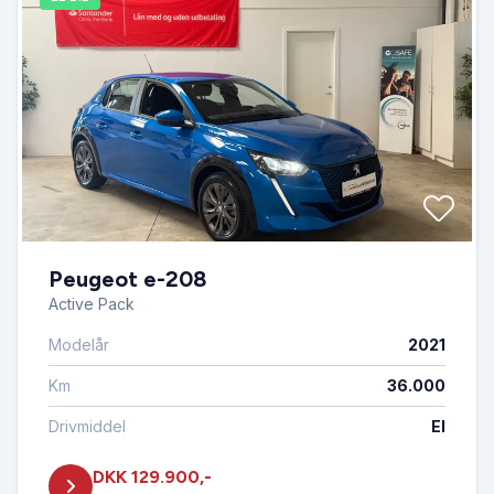
Peugeot e-208
Active Pack
Modelår
2021
Km
36.000
Drivmiddel
El
DKK 129.900,-