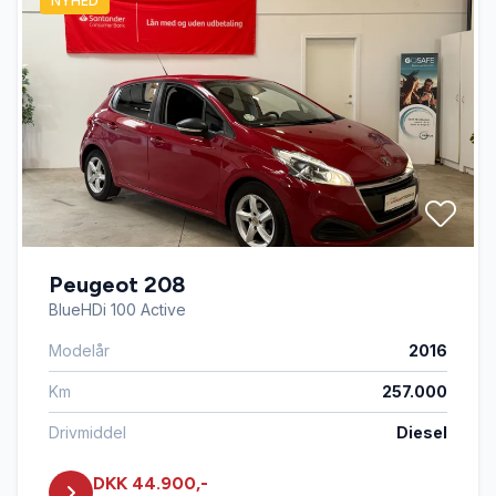
NYHED
Peugeot 208
BlueHDi 100 Active
Modelår
2016
Km
257.000
Drivmiddel
Diesel
DKK 44.900,-