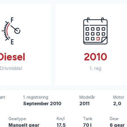
Diesel
2010
Drivmiddel
1. reg
ørt
1. registrering
Modelår
Motor
September 2010
2011
2,0
Geartype
Km/l
Tank
Gear
Manuelt gear
17,5
70 l
6 gear