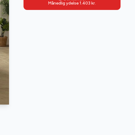
Månedlig ydelse
1.403
kr.