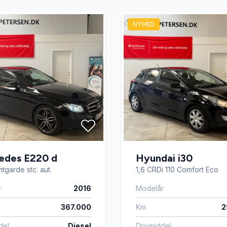
ngssensor (for)
splitbagsæde
NYHED
g temperaturmåler
edes E220 d
Hyundai i30
tgarde stc. aut.
1,6 CRDi 110 Comfort Eco
r
2016
Modelår
367.000
Km
2
del
Diesel
Drivmiddel