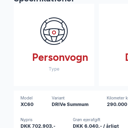
Personvogn
Type
Model
Variant
Kilometer k
XC60
DRIVe Summum
290.000
Nypris
Grøn ejerafgift
DKK 702.903,-
DKK 6.040,-
/ årligt