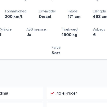
Tophastighed
Drivmiddel
Højde
Længde
200 km/t
Diesel
171 cm
463 c
Cylindre
ABS bremser
Trækvægt
Airbags
5
Ja
1600 kg
6
Farve
Sort
klima
4x el-ruder