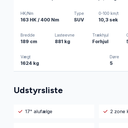
HK/Nm
Type
0-100 km/t
163 HK
/ 400 Nm
SUV
10,3 sek
Bredde
Lasteevne
Trækhjul
189 cm
881 kg
Forhjul
Vægt
Døre
1624 kg
5
Udstyrsliste
17" alufælge
2 zone 