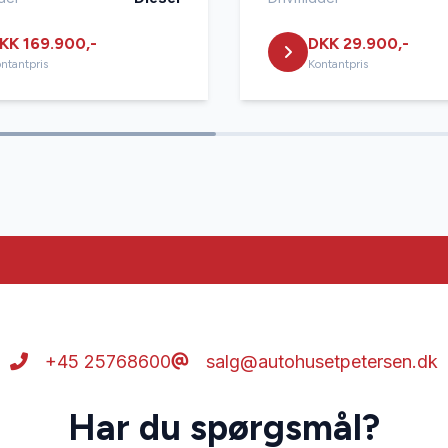
KK 169.900,-
DKK 29.900,-
ntantpris
Kontantpris
+45 25768600
salg@autohusetpetersen.dk
Har du spørgsmål?