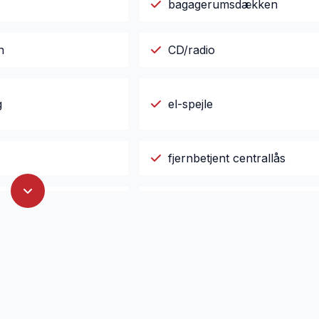
bagagerumsdækken
n
CD/radio
g
el-spejle
fjernbetjent centrallås
il mobil
ISOFIX
sker
læderindtræk
ktionsrat
musikstreaming via Bluetoo