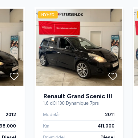
NYHED
Renault Grand Scenic III
1,6 dCi 130 Dynamique 7prs
2012
Modelår
2011
98.000
Km
411.000
Diesel
Drivmiddel
Diesel