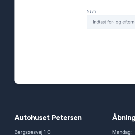
Navn
Autohuset Petersen
Åbning
Bergsøesvej 1 C
Mandag: