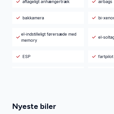
aftageligt anhængertræk
airbags
bakkamera
bi-xeno
el-indstilleligt førersæde med
el-solta
memory
ESP
fartpilot
glastag
håndfri t
kørecomputer
lygteva
Nyeste biler
læderrat
multifun