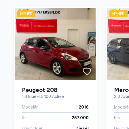
parkeringssensor (bag)
parkeri
NYHED
NYHED
sædevarme
udvendi
Peugeot 208
Merc
1,6 BlueHDi 100 Active
2,0 Avan
Modelår
2016
Modelå
Km
257.000
Km
Drivmiddel
Diesel
Drivmid