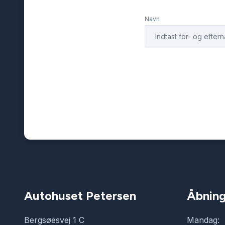
Navn
Autohuset Petersen
Åbning
Bergsøesvej 1 C
Mandag: