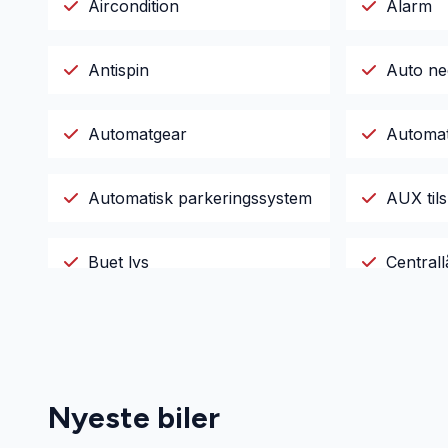
Aircondition
Alarm
Antispin
Auto ne
Automatgear
Automati
Automatisk parkeringssystem
AUX tils
Buet lys
Centrall
Digitalt cockpit
Dual zo
El-ruder x4
El-spejl
Nyeste biler