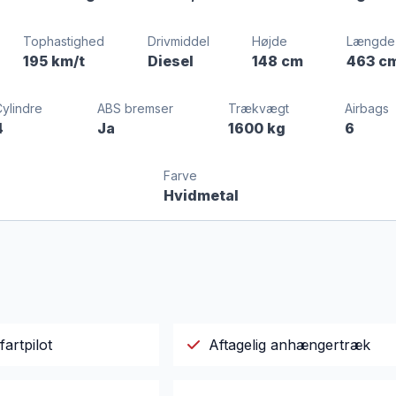
Tophastighed
Drivmiddel
Højde
Længde
195 km/t
Diesel
148 cm
463 c
Cylindre
ABS bremser
Trækvægt
Airbags
4
Ja
1600 kg
6
Farve
Hvidmetal
fartpilot
Aftagelig anhængertræk