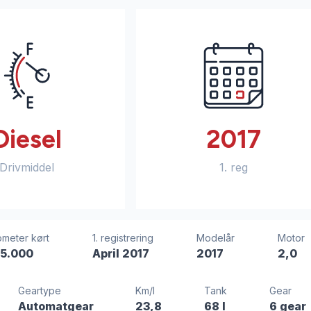
Diesel
2017
Drivmiddel
1. reg
ometer kørt
1. registrering
Modelår
Motor
5.000
April 2017
2017
2,0
Geartype
Km/l
Tank
Gear
Automatgear
23,8
68 l
6 gear