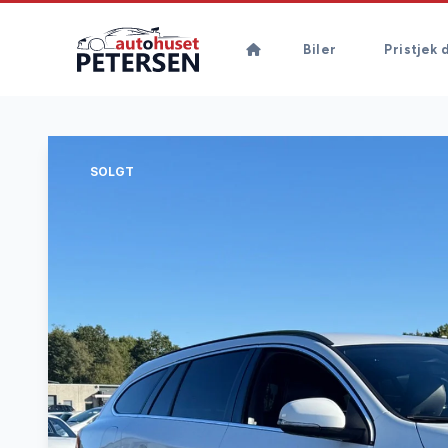
Biler
Pristjek d
SOLGT