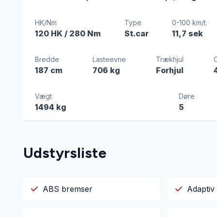
HK/Nm
Type
0-100 km/t
120 HK
/ 280 Nm
St.car
11,7 sek
Bredde
Lasteevne
Trækhjul
187 cm
706 kg
Forhjul
Vægt
Døre
1494 kg
5
Udstyrsliste
ABS bremser
Adaptiv 