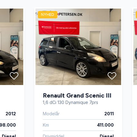
NYHED
th
Renault Grand Scenic III
1,6 dCi 130 Dynamique 7prs
2012
Modelår
2011
98.000
Km
411.000
Diesel
Drivmiddel
Diesel