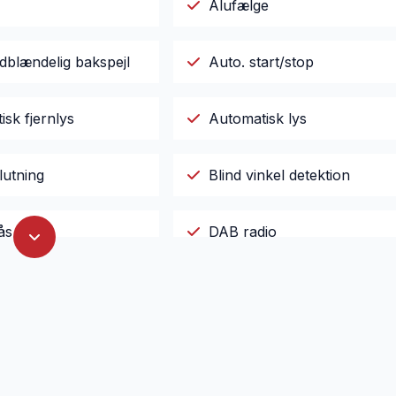
Alufælge
dblændelig bakspejl
Auto. start/stop
sk fjernlys
Automatisk lys
lutning
Blind vinkel detektion
ås
DAB radio
ne klimaanlæg
El-klapbare sidespejle
e
Fjernbetjent centrallås