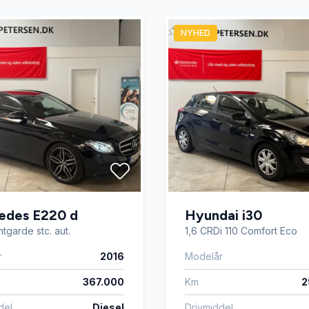
sterbare forsæder
Isofix
NYHED
elys
Lygtevasker
æder
Musikstreaming via bluetoo
ngssensor bagved
Parkeringssensor foran
gsæder
Sædevarme
edes E220 d
Hyundai i30
ruder
USB tilslutning
tgarde stc. aut.
1,6 CRDi 110 Comfort Eco
r
2016
Modelår
gter
367.000
Km
2
del
Diesel
Drivmiddel