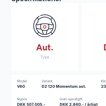
Aut.
Type
Model
Variant
Kil
V60
D2 120 Momentum aut.
23
Nypris
Grøn ejerafgift
DKK 507.005,-
DKK 2.840,-
/ årligt