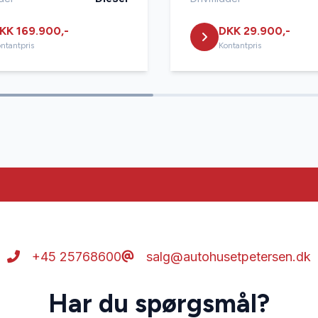
KK 169.900,-
DKK 29.900,-
ntantpris
Kontantpris
+45 25768600
salg@autohusetpetersen.dk
Har du spørgsmål?