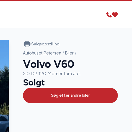
Salgsopstilling
Autohuset Petersen
/
Biler
/
Volvo V60
2,0 D2 120 Momentum aut.
Solgt
Søg efter andre biler