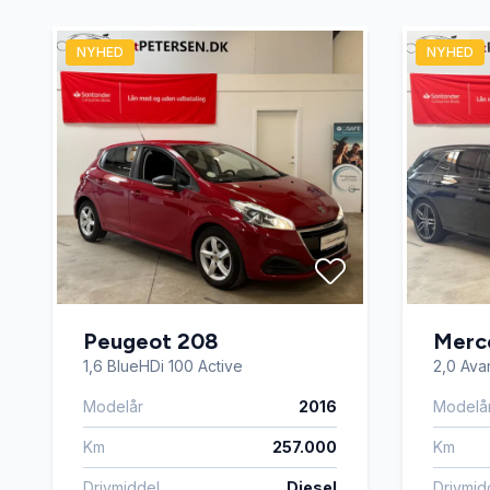
Fuldautomatisk klimaanlæg
Højdeju
NYHED
NYHED
Kørecomputer
LED kør
Læderrat
Læders
Navigation
Parkeri
Skiltegenkendelse
Splitba
Peugeot 208
Merc
Tagræling
Tonede 
1,6 BlueHDi 100 Active
2,0 Avan
Modelår
2016
Modelå
Vejbaneassistent
Xenonly
Km
257.000
Km
Drivmiddel
Diesel
Drivmid