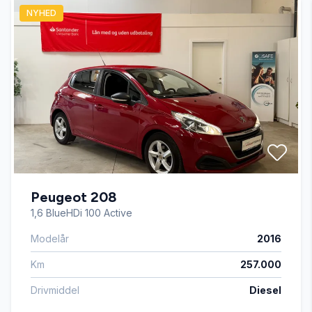
NYHED
Højdejusterbart førersæde
Isofix
Kørecomputer
Stofsæder
Peugeot 208
USB tilslutning
1,6 BlueHDi 100 Active
Modelår
2016
Km
257.000
Drivmiddel
Diesel