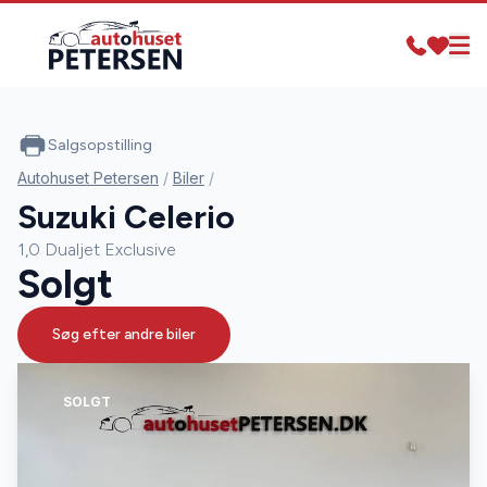
Salgsopstilling
Autohuset Petersen
/
Biler
/
Suzuki Celerio
1,0 Dualjet Exclusive
Solgt
Søg efter andre biler
SOLGT