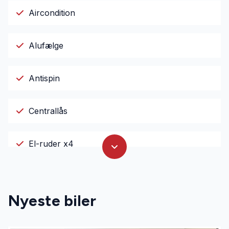
Aircondition
Alufælge
Antispin
Centrallås
El-ruder x4
El-spejle
Nyeste biler
Fjernbetjent centrallås