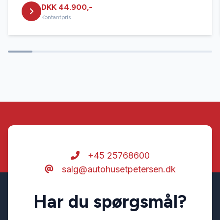
DKK 44.900,-
Kontantpris
+45 25768600
salg@autohusetpetersen.dk
Har du spørgsmål?