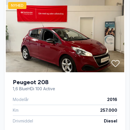
NYHED
Automatisk lys
automatisk nedblændeligt bakspejl
bagagerumsdækken
dellæder (kunstlæder)
Peugeot 208
digitalt cockpit
1,6 BlueHDi 100 Active
Modelår
2016
el-klapbare sidespejle
Km
257.000
ESP
Drivmiddel
Diesel