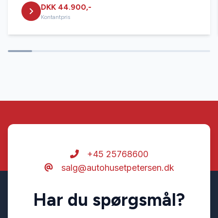
DKK 44.900,-
fjernbetjent centrallås
Kontantpris
fjernlysassistent
fuld LED forlygter
højdejusterbare forsæder
håndfri til mobil
+45 25768600
salg@autohusetpetersen.dk
ISOFIX
Har du spørgsmål?
kørecomputer