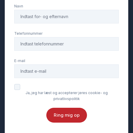
Navn
LED baglygter
læderrat
Telefonnummer
multifunktionsrat
E-mail
musikstreaming via Bluetooth
navigation
Ja, jeg har læst og accepterer jeres cookie- og
privatlivspolitik
parkeringssensor (bag)
Ring mig op
parkeringssensor (for)