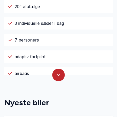
20" alufælge
3 individuelle sæder i bag
7 personers
adaptiv fartpilot
airbags
anhængertræk
Nyeste biler
autohold