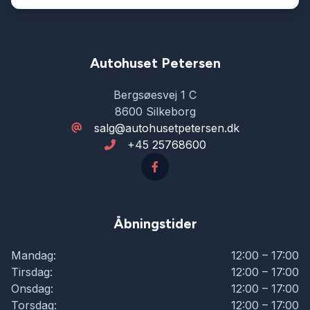
skiltegenkendelse
splitbagsæde
Autohuset Petersen
Bergsøesvej 1 C
sportssæder
8600 Silkeborg
salg@autohusetpetersen.dk
+45 25768600
sædevarme
tågelygter
Åbningstider
udvendig temperaturmåler
Mandag:
12:00 – 17:00
Tirsdag:
12:00 – 17:00
Onsdag:
12:00 – 17:00
Torsdag:
12:00 – 17:00