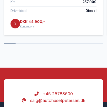
Km
257.000
El-ruder x4
Drivmiddel
Diesel
DKK 44.900,-
El-soltag
Kontantpris
El-spejle
Elektrisk parkeringsbremse
Fartpilot
Fjernbetjent centrallås
+45 25768600
salg@autohusetpetersen.dk
Fuldautomatisk klimaanlæg