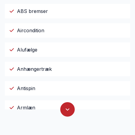
ABS bremser
Aircondition
Alufælge
Anhængertræk
Antispin
Armlæn
Auto. start/stop