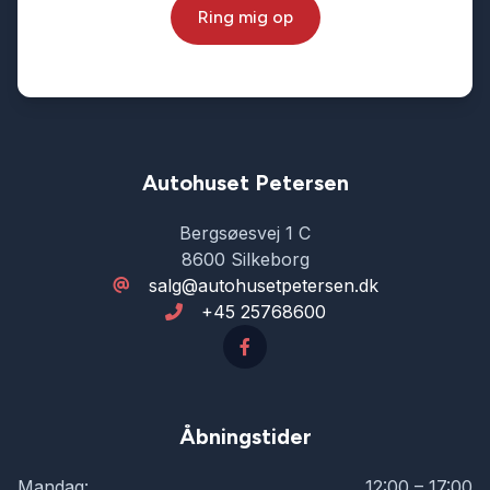
Ring mig op
Læderrat
Musikstreaming via bluetooth
Navigation
Autohuset Petersen
Bergsøesvej 1 C
Nøglefri betjening
8600 Silkeborg
salg@autohusetpetersen.dk
+45 25768600
Servostyring
Soltag
Åbningstider
Splitbagsæder
Mandag:
12:00 – 17:00