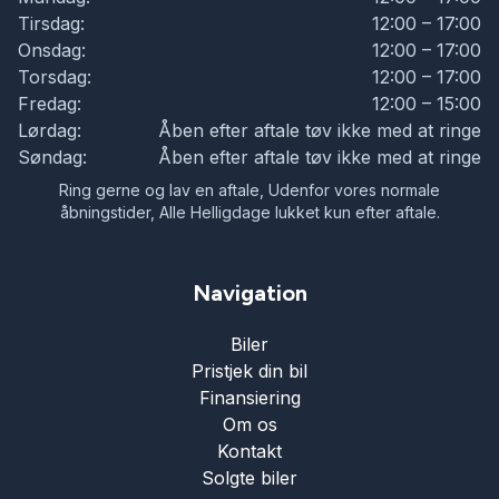
Tirsdag:
12:00 – 17:00
Startspærre
Onsdag:
12:00 – 17:00
Torsdag:
12:00 – 17:00
Fredag:
12:00 – 15:00
Stofsæder
Lørdag:
Åben efter aftale tøv ikke med at ringe
Søndag:
Åben efter aftale tøv ikke med at ringe
Sædevarme
Ring gerne og lav en aftale, Udenfor vores normale
åbningstider, Alle Helligdage lukket kun efter aftale.
Tonede ruder
Navigation
Tågelygter
Biler
Pristjek din bil
USB tilslutning
Finansiering
Om os
Kontakt
Solgte biler