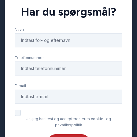
Har du spørgsmål?
Glastag
Navn
Højdejusterbare forsæder
Infocenter
Telefonnummer
Isofix
E-mail
Kørecomputer
LED kørelys
Ja, jeg har læst og accepterer jeres cookie- og
privatlivspolitik
Lygtevasker