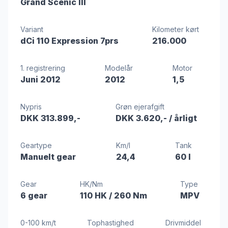
Grand Scenic III
Variant
Kilometer kørt
dCi 110 Expression 7prs
216.000
1. registrering
Modelår
Motor
Juni 2012
2012
1,5
Nypris
Grøn ejerafgift
DKK 313.899,-
DKK 3.620,-
/ årligt
Geartype
Km/l
Tank
Manuelt gear
24,4
60 l
Gear
HK/Nm
Type
6 gear
110 HK
/ 260 Nm
MPV
0-100 km/t
Tophastighed
Drivmiddel