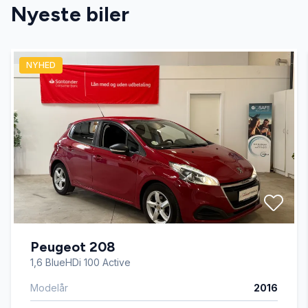
Nyeste biler
Automatisk lys
NYHED
AUX tilslutning
Bluetooth
Centrallås
Dual zone klimaanlæg
Peugeot 208
El-klapbare sidespejle
1,6 BlueHDi 100 Active
Modelår
2016
El-ruder