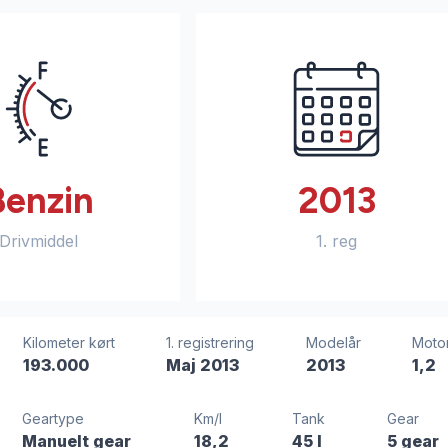
Benzin
2013
Drivmiddel
1. reg
Kilometer kørt
1. registrering
Modelår
Moto
193.000
Maj 2013
2013
1,2
Geartype
Km/l
Tank
Gear
Manuelt gear
18,2
45 l
5 gear