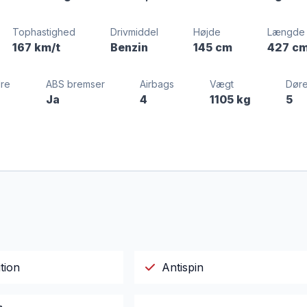
Tophastighed
Drivmiddel
Højde
Længde
167 km/t
Benzin
145 cm
427 c
dre
ABS bremser
Airbags
Vægt
Dør
Ja
4
1105 kg
5
tion
Antispin