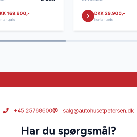
KK 169.900,-
DKK 29.900,-
ntantpris
Kontantpris
+45 25768600
salg@autohusetpetersen.dk
Har du spørgsmål?