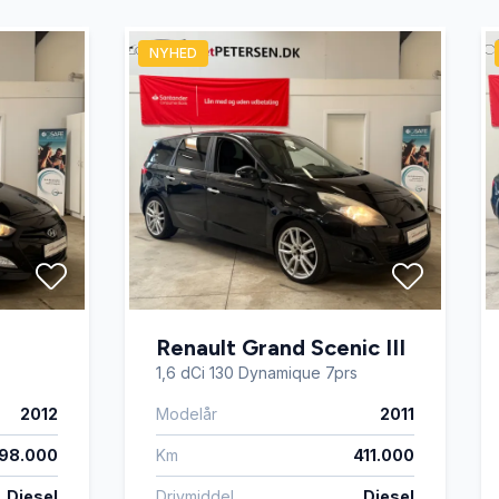
NYHED
Renault Grand Scenic III
1,6 dCi 130 Dynamique 7prs
2012
Modelår
2011
98.000
Km
411.000
Diesel
Drivmiddel
Diesel