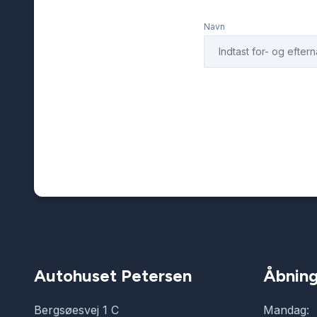
Navn
Autohuset Petersen
Åbning
Bergsøesvej 1 C
Mandag: