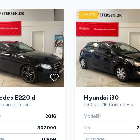
NYHED
edes E220 d
Hyundai i30
tgarde stc. aut.
1,6 CRDi 110 Comfort Eco
r
2016
Modelår
367.000
Km
2
del
Diesel
Drivmiddel