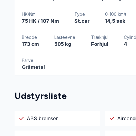
HK/Nm
Type
0-100 km/t
75 HK
/ 107 Nm
St.car
14,5 sek
Bredde
Lasteevne
Trækhjul
Cylin
173 cm
505 kg
Forhjul
4
Farve
Gråmetal
Udstyrsliste
ABS bremser
Aircondi