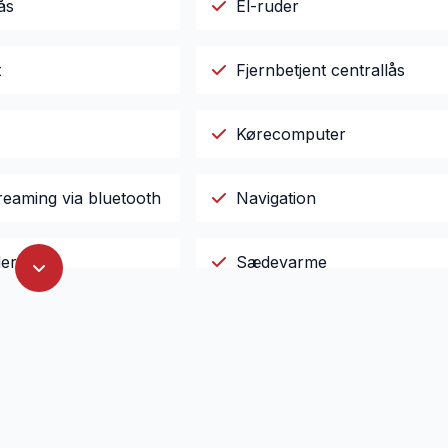
ås
El-ruder
t
Fjernbetjent centrallås
Kørecomputer
reaming via bluetooth
Navigation
er
Sædevarme
ter
USB tilslutning