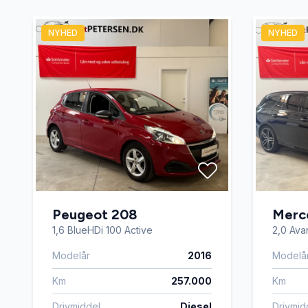
NYHED
NYHED
Peugeot 208
Merc
1,6 BlueHDi 100 Active
2,0 Avan
Modelår
2016
Modelå
Km
257.000
Km
Drivmiddel
Diesel
Drivmid