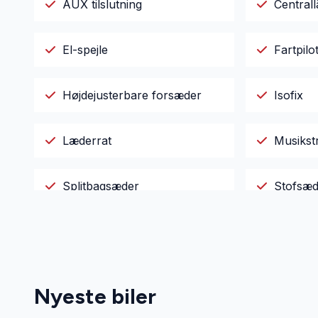
AUX tilslutning
Centrall
El-spejle
Fartpilo
Højdejusterbare forsæder
Isofix
Læderrat
Musikst
Splitbagsæder
Stofsæd
Tagræling
Tågelyg
Nyeste biler