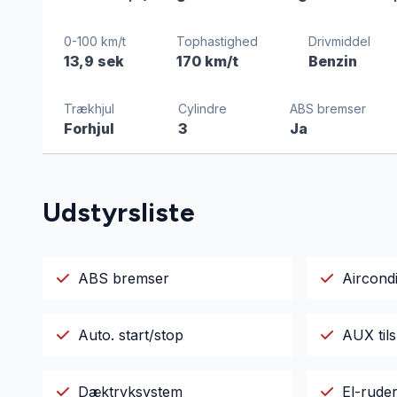
0-100 km/t
Tophastighed
Drivmiddel
13,9 sek
170 km/t
Benzin
Trækhjul
Cylindre
ABS bremser
Forhjul
3
Ja
Udstyrsliste
ABS bremser
Aircondi
Auto. start/stop
AUX tils
Dæktryksystem
El-rude