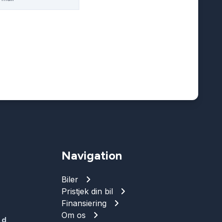
Navigation
Biler
Pristjek din bil
Finansiering
Om os
 d