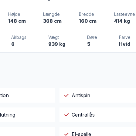
Højde
Længde
Bredde
Lasteevne
148 cm
368 cm
160 cm
414 kg
Airbags
Vægt
Døre
Farve
6
939 kg
5
Hvid
tion
Antispin
lutning
Centrallås
r
El-spejle