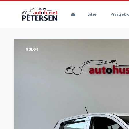
Biler
Pristjek d
SOLGT