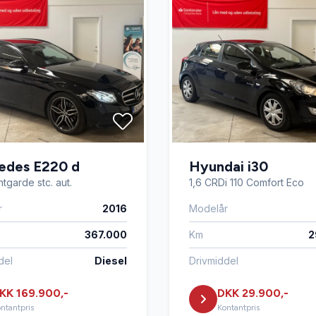
edes E220 d
Hyundai i30
tgarde stc. aut.
1,6 CRDi 110 Comfort Eco
r
2016
Modelår
367.000
Km
2
del
Diesel
Drivmiddel
KK 169.900,-
DKK 29.900,-
ntantpris
Kontantpris