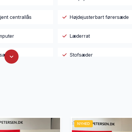
jent centrallås
Højdejusterbart førersæde
mputer
Læderrat
gsæder
Stofsæder
rattet
NYHED