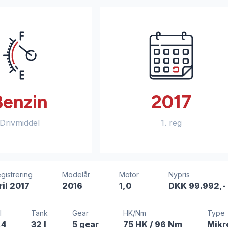
Benzin
2017
Drivmiddel
1. reg
egistrering
Modelår
Motor
Nypris
ril 2017
2016
1,0
DKK 99.992,-
l
Tank
Gear
HK/Nm
Type
,4
32 l
5 gear
75 HK
/ 96 Nm
Mikr