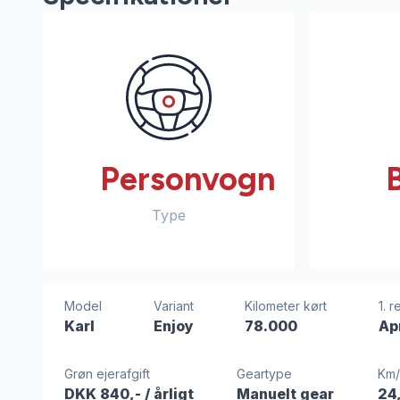
Personvogn
Type
Model
Variant
Kilometer kørt
1. r
Karl
Enjoy
78.000
Ap
Grøn ejerafgift
Geartype
Km/
DKK 840,-
/ årligt
Manuelt gear
24