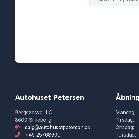
Autohuset Petersen
Åbning
Bergsøesvej 1 C
Mandag:
8600 Silkeborg
Tirsdag:
salg@autohusetpetersen.dk
Onsdag:
+45 25768600
Torsdag: