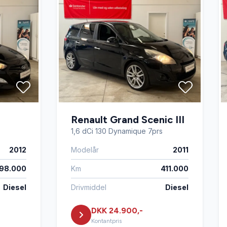
Renault Grand Scenic III
1,6 dCi 130 Dynamique 7prs
2012
Modelår
2011
98.000
Km
411.000
Diesel
Drivmiddel
Diesel
DKK 24.900,-
Kontantpris