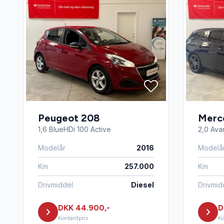
Peugeot 208
Merc
1,6 BlueHDi 100 Active
2,0 Avan
Modelår
2016
Modelå
Km
257.000
Km
Drivmiddel
Diesel
Drivmid
DKK 44.900,-
D
Kontantpris
Ko