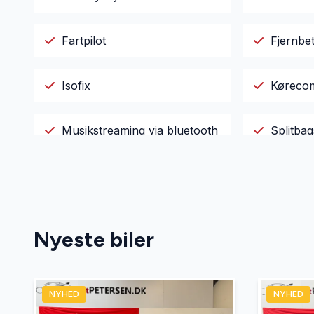
Fartpilot
Fjernbet
Isofix
Køreco
Musikstreaming via bluetooth
Splitba
Sædevarme
Varme i 
Nyeste biler
NYHED
NYHED