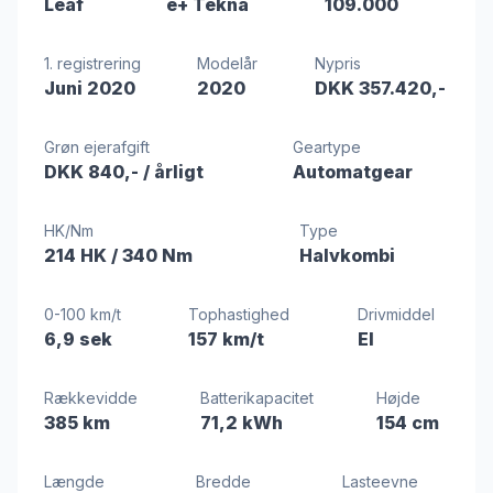
Leaf
e+ Tekna
109.000
1. registrering
Modelår
Nypris
Juni 2020
2020
DKK 357.420,-
Grøn ejerafgift
Geartype
DKK 840,-
/ årligt
Automatgear
HK/Nm
Type
214 HK
/ 340 Nm
Halvkombi
0-100 km/t
Tophastighed
Drivmiddel
6,9 sek
157 km/t
El
Rækkevidde
Batterikapacitet
Højde
385 km
71,2 kWh
154 cm
Længde
Bredde
Lasteevne