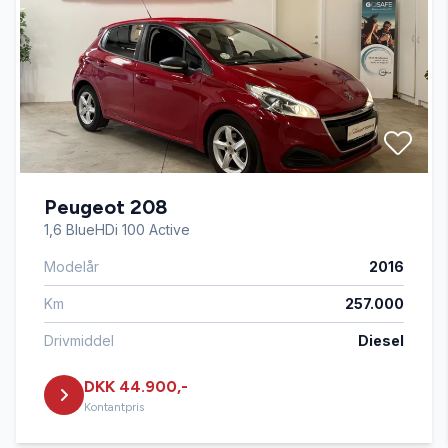
Automatisk lys
Bakkamera
Blind vinkel detektion
Peugeot 208
Centrallås
1,6 BlueHDi 100 Active
Modelår
2016
Dual zone klimaanlæg
Km
257.000
El-klapbare sidespejle
Drivmiddel
Diesel
DKK 44.900,-
El-ruder x4
Kontantpris