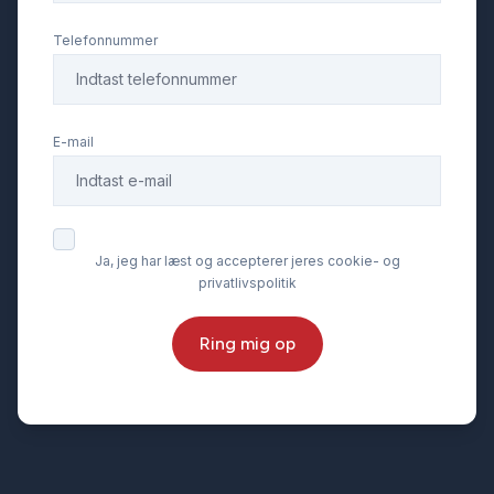
Kamera 360 grader
Telefonnummer
Kørecomputer
E-mail
Læderrat
Lædersæder
Ja, jeg har læst og accepterer jeres cookie- og
privatlivspolitik
Musikstreaming via bluetooth
Ring mig op
Navigation
Parkeringssensor bagved