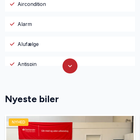
Aircondition
Alarm
Alufælge
Antispin
Auto nedblændelig bakspejl
Nyeste biler
Automatgear
NYHED
Automatisk fjernlys