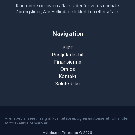
Varme i rattet
Ring gerne og lav en aftale, Udenfor vores normale
åbningstider, Alle Helligdage lukket kun efter aftale.
Vejbaneassistent
Navigation
Biler
Pristjek din bil
Finansiering
Om os
Kontakt
Solgte biler
Vi er specialiseret i salg af kvalitetsbiler, og en uautoriseret forhandler
af forskellige bilmærker.
Autohuset Petersen © 2026