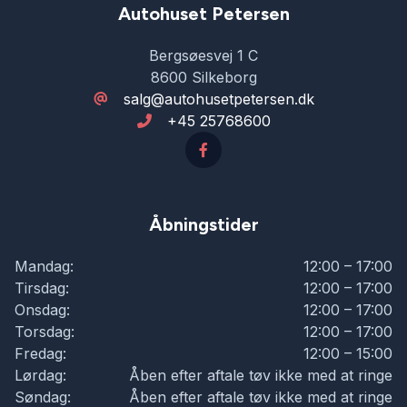
Parkeringssensor foran
Autohuset Petersen
Bergsøesvej 1 C
Skiltegenkendelse
8600 Silkeborg
salg@autohusetpetersen.dk
+45 25768600
Splitbagsæder
Sædevarme
Åbningstider
Tonede ruder
Mandag:
12:00 – 17:00
Tirsdag:
12:00 – 17:00
Tågelygter
Onsdag:
12:00 – 17:00
Torsdag:
12:00 – 17:00
Fredag:
12:00 – 15:00
USB tilslutning
Lørdag:
Åben efter aftale tøv ikke med at ringe
Søndag:
Åben efter aftale tøv ikke med at ringe