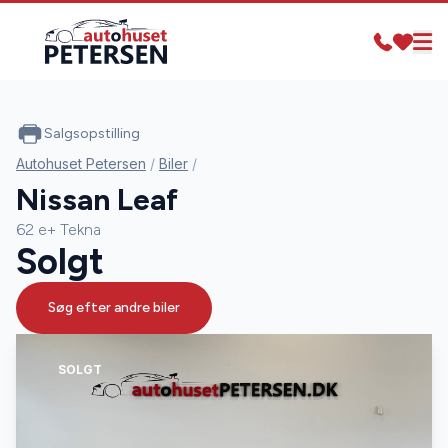
Salgsopstilling
Autohuset Petersen
/
Biler
/
Nissan Leaf
62 e+ Tekna
Solgt
Søg efter andre biler
SOLGT