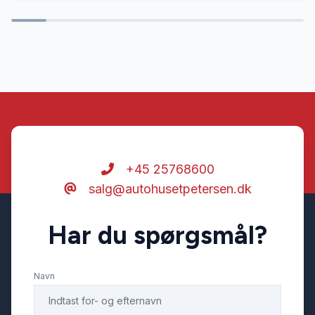
El-spejle
Elektrisk parkeringsbremse
Fjernbetjent centrallås
Fuld LED forlygter
+45 25768600
salg@autohusetpetersen.dk
Fuldautomatisk klimaanlæg
Har du spørgsmål?
Højdejusterbare forsæder
Navn
Isofix