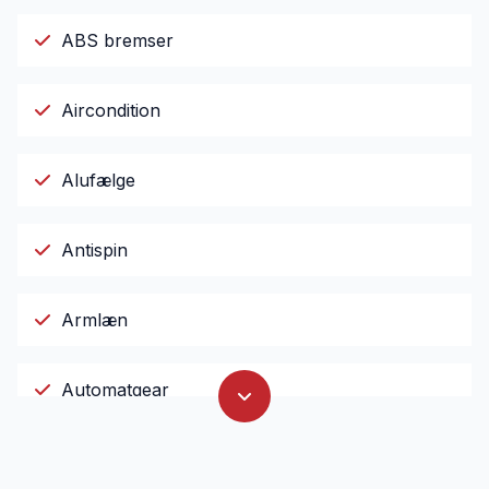
ABS bremser
Aircondition
Alufælge
Antispin
Armlæn
Automatgear
El-ruder