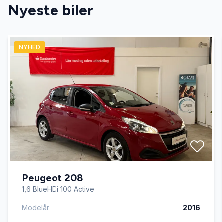
Nyeste biler
El-spejle
NYHED
Fartpilot
Fjernbetjent centrallås
Højdejusterbare forsæder
Læderrat
Peugeot 208
Lædersæder
1,6 BlueHDi 100 Active
Modelår
2016
Servostyring