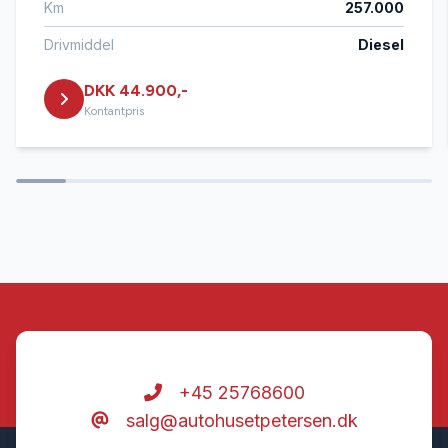
Km
257.000
Sædevarme
Drivmiddel
Diesel
DKK 44.900,-
Tågelygter
Kontantpris
+45 25768600
salg@autohusetpetersen.dk