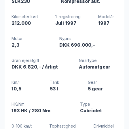
SLK230
Kompressor aut.
Kilometer kørt
1. registrering
Modelår
212.000
Juli 1997
1997
Motor
Nypris
2,3
DKK 696.000,-
Grøn ejerafgift
Geartype
DKK 6.820,-
/ årligt
Automatgear
Km/l
Tank
Gear
10,5
53 l
5 gear
HK/Nm
Type
193 HK
/ 280 Nm
Cabriolet
0-100 km/t
Tophastighed
Drivmiddel