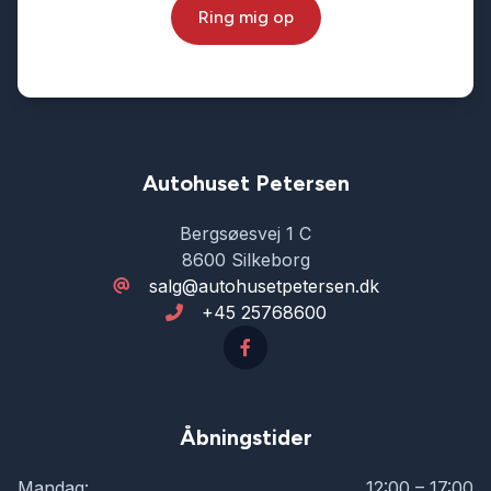
Ring mig op
Autohuset Petersen
Bergsøesvej 1 C
8600 Silkeborg
salg@autohusetpetersen.dk
+45 25768600
Åbningstider
Mandag:
12:00 – 17:00