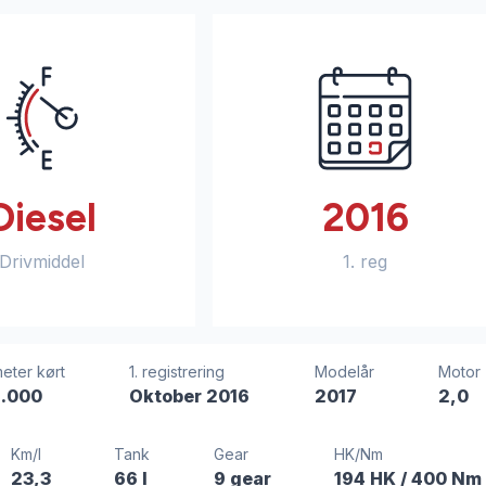
Diesel
2016
Drivmiddel
1. reg
meter kørt
1. registrering
Modelår
Motor
.000
Oktober 2016
2017
2,0
Km/l
Tank
Gear
HK/Nm
23,3
66 l
9 gear
194 HK
/ 400 Nm