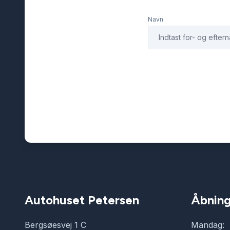
Navn
Autohuset Petersen
Åbning
Bergsøesvej 1 C
Mandag: