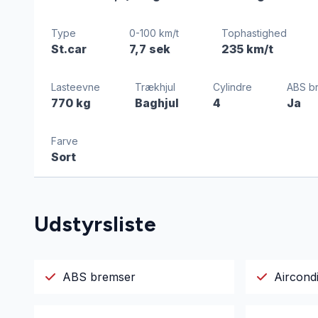
Type
0-100 km/t
Tophastighed
St.car
7,7 sek
235 km/t
Lasteevne
Trækhjul
Cylindre
ABS b
770 kg
Baghjul
4
Ja
Farve
Sort
Udstyrsliste
ABS bremser
Aircondi