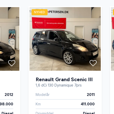
NYHED
Renault Grand Scenic III
1,6 dCi 130 Dynamique 7prs
2012
Modelår
2011
98.000
Km
411.000
Diesel
Drivmiddel
Diesel