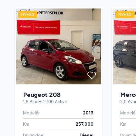
Elektrisk bagagerum
Elektri
NYHED
NYHED
Fartpilot
Fjernbet
Fuldautomatisk klimaanlæg
Højdeju
Isofix
Køreco
Musikstreaming via bluetooth
Navigat
Peugeot 208
Merc
1,6 BlueHDi 100 Active
2,0 Avan
Parkeringssensor bagved
Parkeri
Modelår
2016
Modelå
Km
257.000
Km
Servostyring
Skilteg
Drivmiddel
Diesel
Drivmid