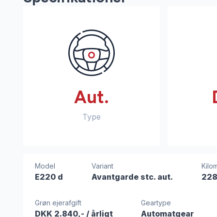
Aut.
Type
Model
Variant
Kilo
E220 d
Avantgarde stc. aut.
228
Grøn ejerafgift
Geartype
DKK 2.840,-
/ årligt
Automatgear