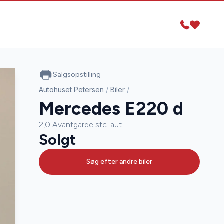
Salgsopstilling
Autohuset Petersen
/
Biler
/
Mercedes E220 d
2,0 Avantgarde stc. aut.
Solgt
Søg efter andre biler