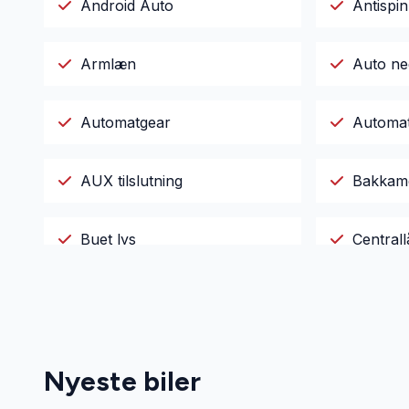
Android Auto
Antispin
Armlæn
Auto ne
Automatgear
Automat
AUX tilslutning
Bakkam
Buet lys
Centrall
Digitalt cockpit
Dual zo
El-ruder
El-rude
Nyeste biler