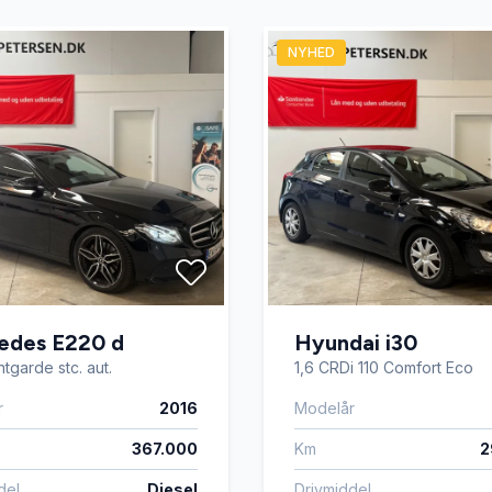
Elektrisk svingbart
sk parkeringsbremse
anhængertræk
NYHED
jent centrallås
Fuld LED forlygter
sterbare forsæder
Infocenter
mputer
Læderrat
ion
Nøglefri betjening
edes E220 d
Hyundai i30
tgarde stc. aut.
1,6 CRDi 110 Comfort Eco
ngssensor foran
Ratgearskifte
r
2016
Modelår
367.000
Km
2
enkendelse
Splitbagsæder
del
Diesel
Drivmiddel