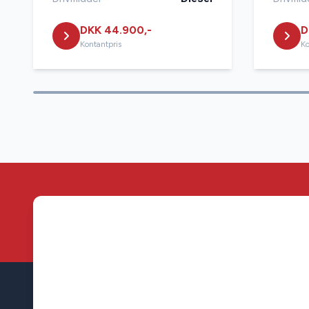
Startspærre
Sædeva
DKK 44.900,-
D
Kontantpris
Ko
Tonede ruder
USB tils