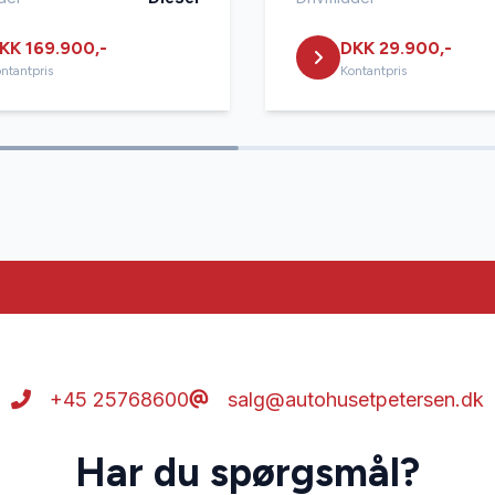
rme
Tagræling
KK 169.900,-
DKK 29.900,-
ntantpris
Kontantpris
lutning
+45 25768600
salg@autohusetpetersen.dk
Har du spørgsmål?