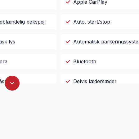
Apple CarPlay
dblændelig bakspejl
Auto. start/stop
isk lys
Automatisk parkeringssyst
era
Bluetooth
ås
Delvis lædersæder
ne klimaanlæg
El-klapbare sidespejle
r x4
El-spejle