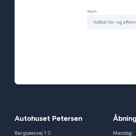
Navn
Autohuset Petersen
Åbning
Bergsøesvej 1 C
Mandag: