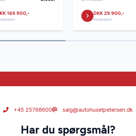
KK 169.900,-
DKK 29.900,-
ntantpris
Kontantpris
+45 25768600
salg@autohusetpetersen.dk
Har du spørgsmål?