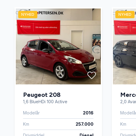
Isofix
Køreco
NYHED
NYHED
Musikstreaming via bluetooth
Navigat
Parkeringssensor foran
Ratgears
Splitbagsæder
Sports
USB tilslutning
Peugeot 208
Merc
1,6 BlueHDi 100 Active
2,0 Avan
Modelår
2016
Modelå
Km
257.000
Km
Drivmiddel
Diesel
Drivmid