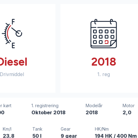
Diesel
2018
Drivmiddel
1. reg
r kørt
1. registrering
Modelår
Motor
00
Oktober 2018
2018
2,0
Km/l
Tank
Gear
HK/Nm
23,8
50 l
9 gear
194 HK
/ 400 Nm