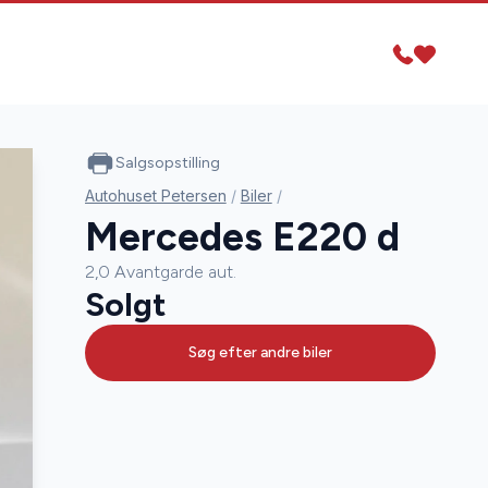
Salgsopstilling
Autohuset Petersen
/
Biler
/
Mercedes E220 d
2,0 Avantgarde aut.
Solgt
Søg efter andre biler