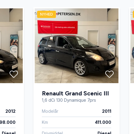
NYHED
Renault Grand Scenic III
1,6 dCi 130 Dynamique 7prs
2012
Modelår
2011
98.000
Km
411.000
Diesel
Drivmiddel
Diesel