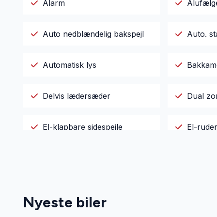
Alarm
Alufælg
Auto nedblændelig bakspejl
Auto. st
Automatisk lys
Bakkam
Delvis lædersæder
Dual zo
El-klapbare sidespejle
El-rude
El-spejle
Elektri
Fjernbetjent centrallås
Fuld LED
Nyeste biler