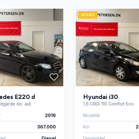
mputer
Læderrat
NYHED
ion
Parkeringssensor bagved
kifte
SD kortlæser
sæder
Sædevarme
edes E220 d
Hyundai i30
tgarde stc. aut.
1,6 CRDi 110 Comfort Eco
r
2016
Modelår
367.000
Km
2
del
Diesel
Drivmiddel