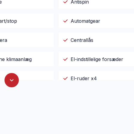
e
Antispin
art/stop
Automatgear
era
Centrallås
ne klimaanlæg
El-indstillelige forsæder
r
El-ruder x4
sk parkeringsbremse
Fartpilot
 forlygter
Fuldautomatisk klimaanlæg