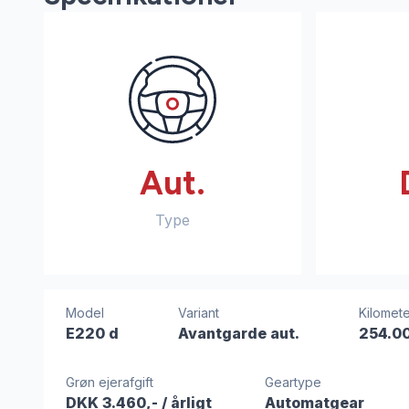
Aut.
Type
Model
Variant
Kilomete
E220 d
Avantgarde aut.
254.0
Grøn ejerafgift
Geartype
DKK 3.460,-
/ årligt
Automatgear