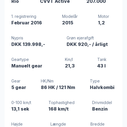
Rio
CVVT Active
207.000
1. registrering
Modelår
Motor
Februar 2016
2015
1,2
Nypris
Grøn ejerafgift
DKK 139.998,-
DKK 920,-
/ årligt
Geartype
Km/l
Tank
Manuelt gear
21,3
43 l
Gear
HK/Nm
Type
5 gear
86 HK
/ 121 Nm
Halvkombi
0-100 km/t
Tophastighed
Drivmiddel
13,1 sek
168 km/t
Benzin
Højde
Længde
Bredde