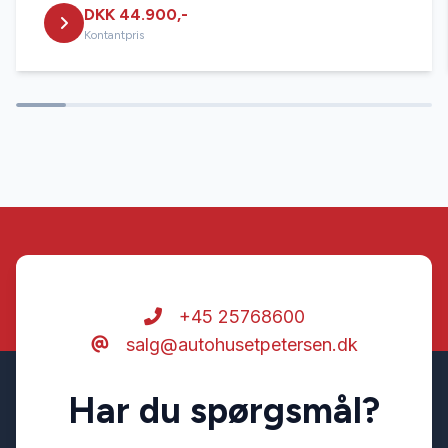
DKK 44.900,-
Kontantpris
+45 25768600
salg@autohusetpetersen.dk
Har du spørgsmål?