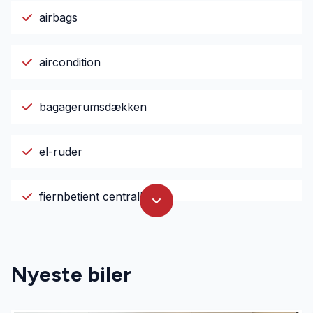
airbags
aircondition
bagagerumsdækken
el-ruder
fjernbetjent centrallås
højdejusterbare forsæder
Nyeste biler
håndfri til mobil