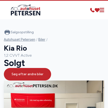
Salgsopstilling
Autohuset Petersen
/
Biler
/
Kia Rio
1,2 CVVT Active
Solgt
Søg efter andre biler
SOLGT