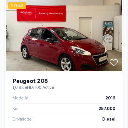
NYHED
ISOFIX
kørecomputer
multifunktionsrat
musikstreaming via Bluetooth
Peugeot 208
navigation
1,6 BlueHDi 100 Active
Modelår
2016
stofindtræk
Km
257.000
udvendig temperaturmåler
Drivmiddel
Diesel