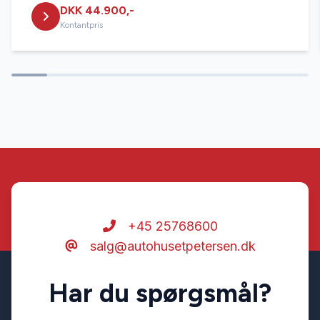
DKK 44.900,-
Læderrat
Kontantpris
Musikstreaming via bluetooth
Servostyring
Splitbagsæder
Startspærre
+45 25768600
salg@autohusetpetersen.dk
Stofsæder
Har du spørgsmål?
Sædevarme