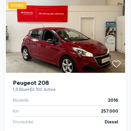
NYHED
El-ruder
El-spejle
Fartpilot
Fjernbetjent centrallås
Peugeot 208
Højdejusterbart førersæde
1,6 BlueHDi 100 Active
Modelår
2016
Infocenter
Km
257.000
Kørecomputer
Drivmiddel
Diesel