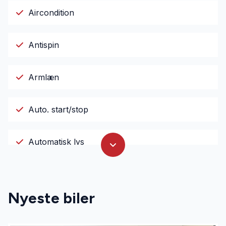
Aircondition
Antispin
Armlæn
Auto. start/stop
Automatisk lys
Bluetooth
Nyeste biler
Centrallås