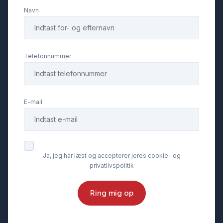
Navn
Tågelygter
USB tilslutning
Telefonnummer
E-mail
Ja, jeg har læst og accepterer jeres cookie- og
privatlivspolitik
Ring mig op