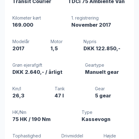
Transit Courier
TDCi 75 Ambiente Van
Kilometer kørt
1. registrering
169.000
November 2017
Modelår
Motor
Nypris
2017
1,5
DKK 122.850,-
Grøn ejerafgift
Geartype
DKK 2.640,-
/ årligt
Manuelt gear
Km/l
Tank
Gear
26,3
47 l
5 gear
HK/Nm
Type
75 HK
/ 190 Nm
Kassevogn
Tophastighed
Drivmiddel
Højde