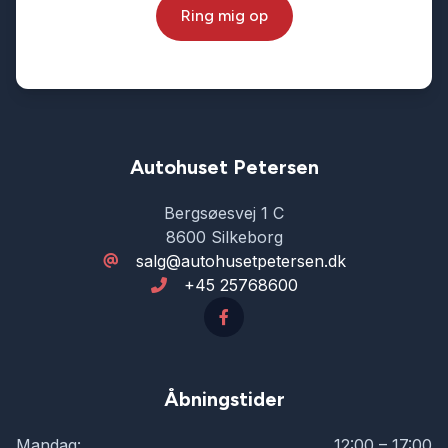
Ring mig op
Fuld LED forlygter
Fuldautomatisk klimaanlæg
Glastag
Autohuset Petersen
Bergsøesvej 1 C
Isofix
8600 Silkeborg
salg@autohusetpetersen.dk
+45 25768600
Kørecomputer
Læderrat
Åbningstider
Musikstreaming via bluetooth
Mandag:
12:00 – 17:00