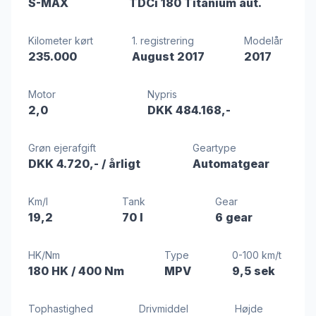
S-MAX
TDCi 180 Titanium aut.
Kilometer kørt
1. registrering
Modelår
235.000
August 2017
2017
Motor
Nypris
2,0
DKK 484.168,-
Grøn ejerafgift
Geartype
DKK 4.720,-
/ årligt
Automatgear
Km/l
Tank
Gear
19,2
70 l
6 gear
HK/Nm
Type
0-100 km/t
180 HK
/ 400 Nm
MPV
9,5 sek
Tophastighed
Drivmiddel
Højde