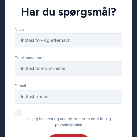
Har du spørgsmål?
El-klapbare sidespejle
Navn
El-ruder x4
El-spejle
Telefonnummer
Elektrisk parkeringsbremse
E-mail
Elektrisk svingbart anhængertræk
Elektriske komfortsæder
Ja, jeg har læst og accepterer jeres cookie- og
privatlivspolitik
Fjernbetjent centrallås