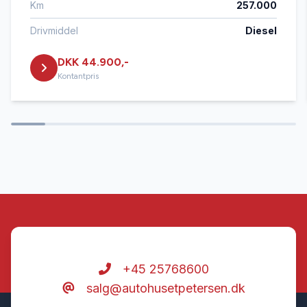
Km
257.000
Blind vinkel detektion
Drivmiddel
Diesel
DKK 44.900,-
Buet lys
Kontantpris
Centrallås
Delvis lædersæder
Dual zone klimaanlæg
Dæktryksystem
+45 25768600
salg@autohusetpetersen.dk
El-indstillelige forsæder