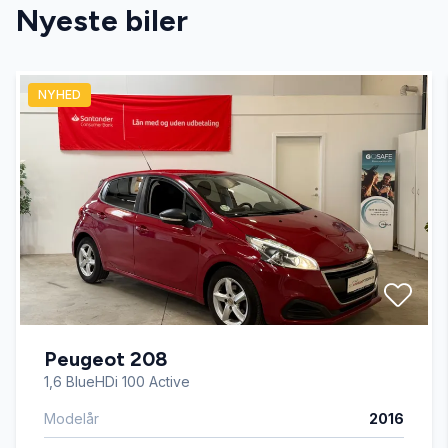
Nyeste biler
Apple CarPlay
NYHED
Auto nedblændelig bakspejl
Auto. start/stop
Automatgear
Automatisk lys
Peugeot 208
Automatisk parkeringssystem
1,6 BlueHDi 100 Active
Modelår
2016
Bakkamera