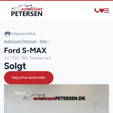
Salgsopstilling
Autohuset Petersen
/
Biler
/
Ford S-MAX
2,0 TDCi 180 Titanium aut.
Solgt
Søg efter andre biler
SOLGT