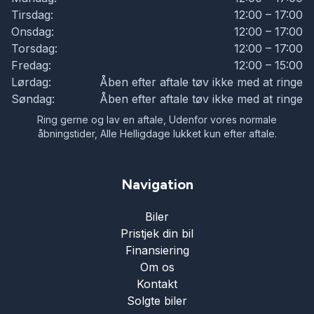
Tirsdag:
12:00 – 17:00
Navigation
Onsdag:
12:00 – 17:00
Torsdag:
12:00 – 17:00
Fredag:
12:00 – 15:00
Parkeringssensor bagved
Lørdag:
Åben efter aftale tøv ikke med at ringe
Søndag:
Åben efter aftale tøv ikke med at ringe
Parkeringssensor foran
Ring gerne og lav en aftale, Udenfor vores normale
åbningstider, Alle Helligdage lukket kun efter aftale.
Ratgearskifte
Navigation
Skiltegenkendelse
Biler
Pristjek din bil
Splitbagsæder
Finansiering
Om os
Kontakt
Sædevarme
Solgte biler