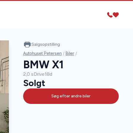
Salgsopstilling
Autohuset Petersen
/
Biler
/
BMW X1
2,0 sDrive18d
Solgt
Søg efter andre biler