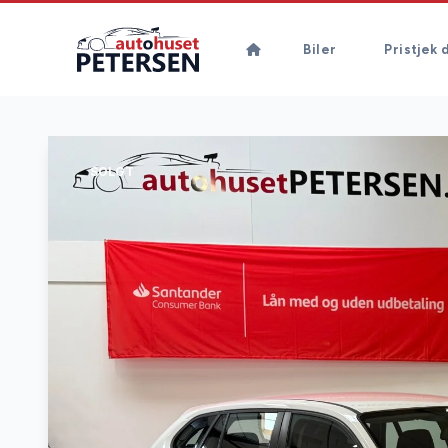
Biler
Pristjek d
SOLGT