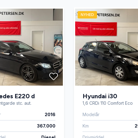
er
udvendig temperaturmåler
NYHED
edes E220 d
Hyundai i30
tgarde stc. aut.
1,6 CRDi 110 Comfort Eco
r
2016
Modelår
367.000
Km
2
del
Diesel
Drivmiddel