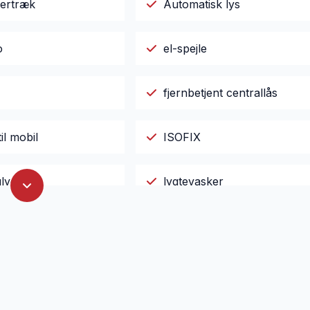
ertræk
Automatisk lys
o
el-spejle
fjernbetjent centrallås
il mobil
ISOFIX
lygter
lygtevasker
ktionsrat
musikstreaming via Bluetoo
gsæde
stofindtræk