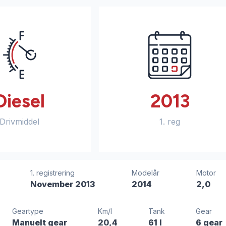
Diesel
2013
Drivmiddel
1. reg
1. registrering
Modelår
Motor
November 2013
2014
2,0
Geartype
Km/l
Tank
Gear
Manuelt gear
20,4
61 l
6 gear