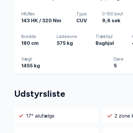
HK/Nm
Type
0-100 km/t
143 HK
/ 320 Nm
CUV
9,6 sek
Bredde
Lasteevne
Trækhjul
180 cm
575 kg
Baghjul
Vægt
Døre
1455 kg
5
Udstyrsliste
17" alufælge
2 zone 