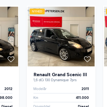
NYHED
Renault Grand Scenic III
1,6 dCi 130 Dynamique 7prs
2012
Modelår
2011
98.000
Km
411.000
Diesel
Drivmiddel
Diesel