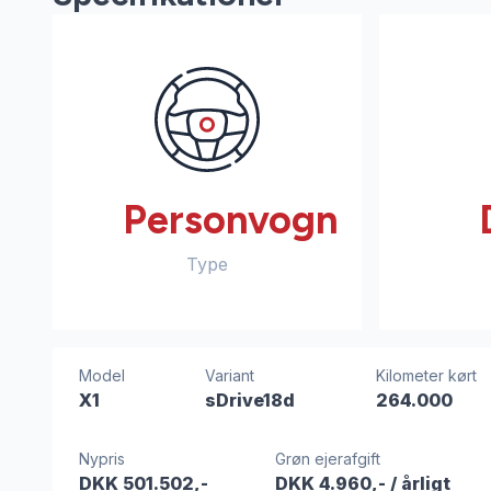
Personvogn
Type
Model
Variant
Kilometer kørt
X1
sDrive18d
264.000
Nypris
Grøn ejerafgift
DKK 501.502,-
DKK 4.960,-
/ årligt