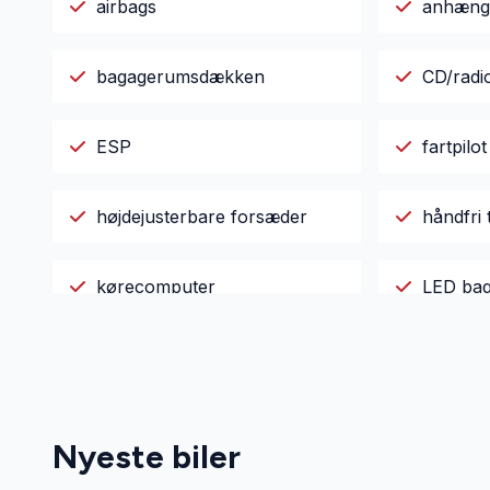
airbags
anhæng
bagagerumsdækken
CD/radi
ESP
fartpilot
højdejusterbare forsæder
håndfri t
kørecomputer
LED bag
læderrat
multifun
parkeringssensor (bag)
splitba
Nyeste biler