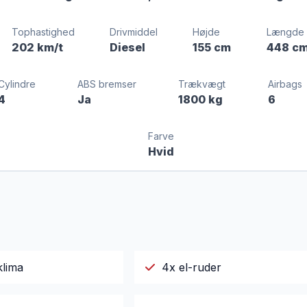
Tophastighed
Drivmiddel
Højde
Længde
202 km/t
Diesel
155 cm
448 c
Cylindre
ABS bremser
Trækvægt
Airbags
4
Ja
1800 kg
6
Farve
Hvid
klima
4x el-ruder