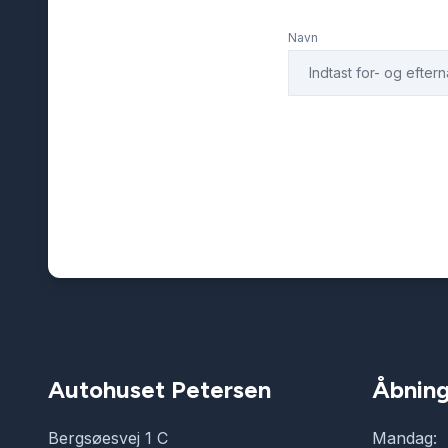
Navn
Autohuset Petersen
Åbning
Bergsøesvej 1 C
Mandag: