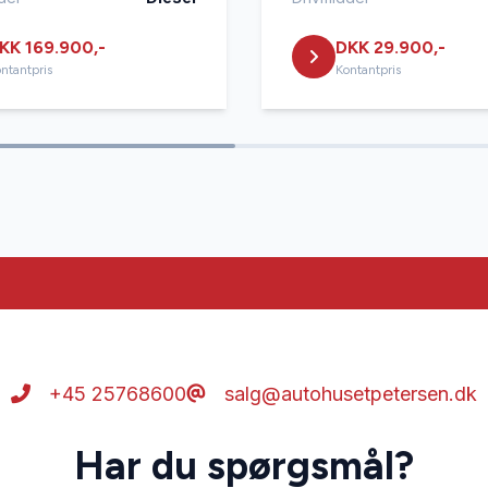
KK 169.900,-
DKK 29.900,-
ntantpris
Kontantpris
+45 25768600
salg@autohusetpetersen.dk
Har du spørgsmål?