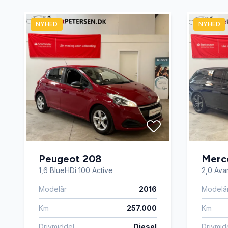
sædevarme
tågelygt
NYHED
NYHED
Peugeot 208
Merc
1,6 BlueHDi 100 Active
2,0 Avan
Modelår
2016
Modelå
Km
257.000
Km
Drivmiddel
Diesel
Drivmid