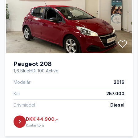
Højdejusterbare forsæder
Infocenter
Isofix
Peugeot 208
Kørecomputer
1,6 BlueHDi 100 Active
Modelår
2016
Læderrat
Km
257.000
Servostyring
Drivmiddel
Diesel
DKK 44.900,-
Splitbagsæder
Kontantpris