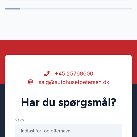
Stofsæder
Sædevarme
Tågelygter
+45 25768600
salg@autohusetpetersen.dk
Har du spørgsmål?
Navn