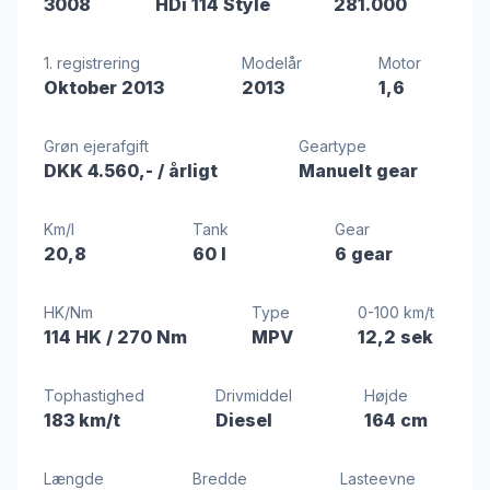
3008
HDi 114 Style
281.000
1. registrering
Modelår
Motor
Oktober 2013
2013
1,6
Grøn ejerafgift
Geartype
DKK 4.560,-
/ årligt
Manuelt gear
Km/l
Tank
Gear
20,8
60 l
6 gear
HK/Nm
Type
0-100 km/t
114 HK
/ 270 Nm
MPV
12,2 sek
Tophastighed
Drivmiddel
Højde
183 km/t
Diesel
164 cm
Længde
Bredde
Lasteevne