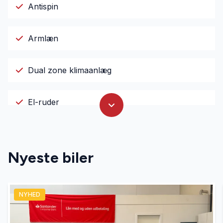
Antispin
Armlæn
Dual zone klimaanlæg
El-ruder
El-spejle
Nyeste biler
Fartpilot
NYHED
Fjernbetjent centrallås