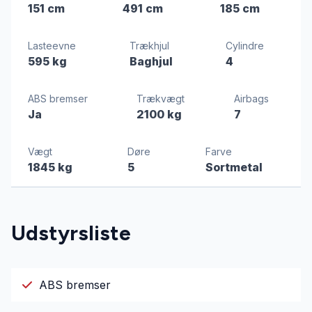
151 cm
491 cm
185 cm
Lasteevne
Trækhjul
Cylindre
595 kg
Baghjul
4
ABS bremser
Trækvægt
Airbags
Ja
2100 kg
7
Vægt
Døre
Farve
1845 kg
5
Sortmetal
Udstyrsliste
ABS bremser