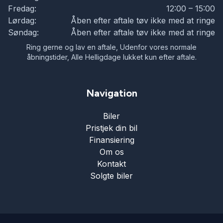
Fredag:
12:00 – 15:00
Parkeringssensor foran
Lørdag:
Åben efter aftale tøv ikke med at ringe
Søndag:
Åben efter aftale tøv ikke med at ringe
Ratgearskifte
Ring gerne og lav en aftale, Udenfor vores normale
åbningstider, Alle Helligdage lukket kun efter aftale.
Servostyring
Navigation
Soltag
Biler
Pristjek din bil
Splitbagsæder
Finansiering
Om os
Kontakt
Startspærre
Solgte biler
Svingbart anhængertræk