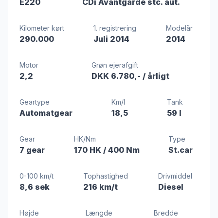
E220
CDi Avantgarde stc. aut.
Kilometer kørt
1. registrering
Modelår
290.000
Juli 2014
2014
Motor
Grøn ejerafgift
2,2
DKK 6.780,-
/ årligt
Geartype
Km/l
Tank
Automatgear
18,5
59 l
Gear
HK/Nm
Type
7 gear
170 HK
/ 400 Nm
St.car
0-100 km/t
Tophastighed
Drivmiddel
8,6 sek
216 km/t
Diesel
Højde
Længde
Bredde