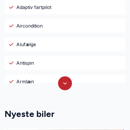
Adaptiv fartpilot
Aircondition
Alufælge
Antispin
Armlæn
Auto nedblændelig bakspejl
Nyeste biler
Auto. start/stop