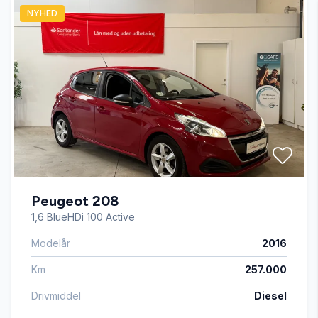
NYHED
Automatgear
Automatisk fjernlys
Automatisk lys
Blind vinkel detektion
Peugeot 208
Bluetooth
1,6 BlueHDi 100 Active
Modelår
2016
Centrallås
Km
257.000
Dual zone klimaanlæg
Drivmiddel
Diesel