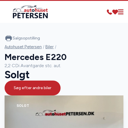
Salgsopstilling
Autohuset Petersen
/
Biler
/
Mercedes E220
2,2 CDi Avantgarde stc. aut.
Solgt
Søg efter andre biler
SOLGT