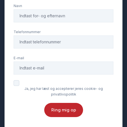
Navn
Fartpilot
Fjernbetjent centrallås
Telefonnummer
Fuld LED forlygter
E-mail
Fuldautomatisk klimaanlæg
Højdejusterbare forsæder
Ja, jeg har læst og accepterer jeres cookie- og
privatlivspolitik
Infocenter
Ring mig op
Isofix